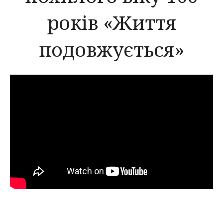
років «Життя
подовжується»